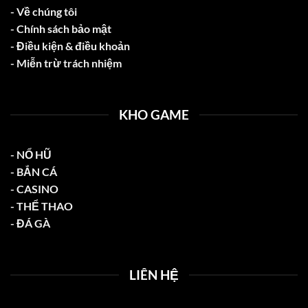
- Về chúng tôi
- Chính sách bảo mật
- Điều kiện & điều khoản
- Miễn trừ trách nhiệm
KHO GAME
- NỔ HŨ
- BẮN CÁ
- CASINO
- THỂ THAO
- ĐÁ GÀ
LIÊN HỆ