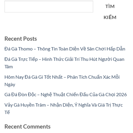
TÌM
KIẾM
Recent Posts
Đá Gà Thomo – Thông Tin Toàn Diện Về Sân Chơi Hấp Dẫn
Đá Gà Trực Tiếp – Hình Thức Giải Trí Thu Hút Người Quan
Tâm
Hôm Nay Đá Gà Gì Tốt Nhất – Phân Tích Chuẩn Xác Mỗi
Ngày
Gà Đá Đòn Độc – Nghệ Thuật Chiến Đấu Của Gà Chọi 2026
Vảy Gà Huyền Trâm – Nhận Diện, Ý Nghĩa Và Giá Trị Thực
Tế
Recent Comments